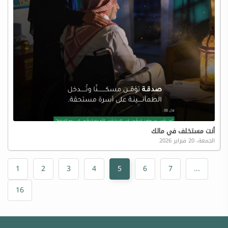
أنت مستخلف في مالك
الجمعة، 20 فبراير 2026
1
2
3
4
5
6
7
...
16