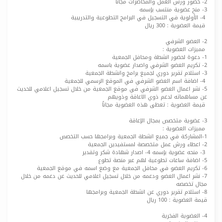
2- حضور ورش العمل والمحاضرات مجاناً
3- منح عضوية منتسب بإسمه
4- الأولوية في التسجيل في البرامج التطوعية والتدريبية
قيمة العضوية : 300 ريال
2- العضو الشرفي
مميزات العضوية :
1- دعوة لحضور انشطة ومحافل الجمعية
2- تكريم العضو الشرفي واصدار عضوية باسمه
3- استلام تقرير دوري لجميع برامج وانشطة الجمعية
4- اضافة اسم العضو الشرفي في الموقع الرسمي للجمعية
5- نشر اعمال العضو الشرفي في موقع الجمعية من خلال تسجيل اعلامي للحديث
عن مساهماته لدعم ذوي الاعاقة وذويهم
قيمة العضوية : تعطى هذه العضوية مجاناً
3- عضوية متخصص بمجال الإعاقة
مميزات العضوية :
1-المشاركة في جميع انشطة الجمعية وبرامجها حسب التخصص
2- اعطاء ورش عمل متخصصة لمستفيدين الجمعية
3- منحه عضوية بإسمه 4- اصدار شهادة شكر وتقدير
5- اضافة ساعات تطوعية لهم عبر منصة تطوع
6- تكريم العضو في محافل الجمعية مع وضع اسمه في موقع الجمعية
7- نشر اعمال العضو ودعمه من خلال تسجيل اعلامي للحديث عن دعمه من خلال
مجال تخصصه
8- استلام تقرير دوري عن انشطة الجمعية وبرامجها
قيمة العضوية : 100 ريال
4- العضوية الفخرية