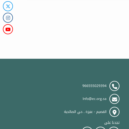
اتصل بنا
966555029394
Info@ec.org.sa
القصيم - عنيزة ـ حي الصالحية
تجدنا على