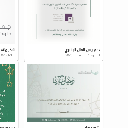
دعم رأس المال البشري
شكر وتقد
الاثنين، 11 اغسطس 2025
الثلاثاء، 07 مايو 2024
٢٠ #رمضان
????✨ مسا