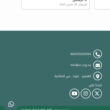
الجمعة، 06 مارس 2026
اتصل بنا
966555029394
Info@ec.org.sa
القصيم - عنيزة ـ حي الصالحية
تجدنا على