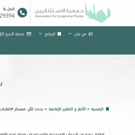
اتصل بنا
29394
من نحن
البرامج
منصة التبرع الإ
ي
الرئيسية
الأخبار و التقارير الإعلامية
يحدث الآن: معسكر #كفاءات_ا
انطلاق دورة فن الخدمات اللوجستية والمستودعات بغرفة عنيزة @UCCI_Unaizah